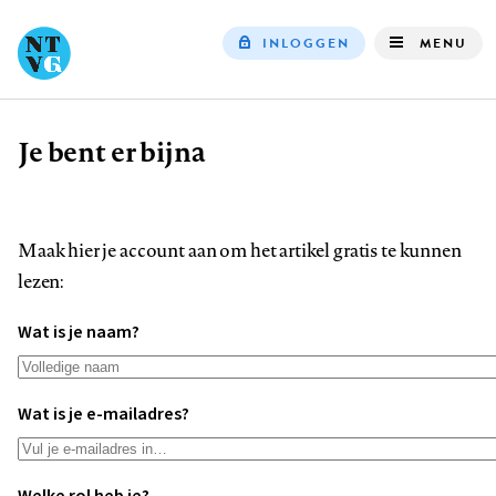
INLOGGEN
MENU
Top
navigation
Je bent er bijna
Kruimelpad
Maak hier je account aan om het artikel gratis te kunnen
lezen:
Wat is je naam?
Wat is je e-mailadres?