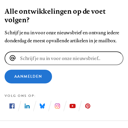
Alle ontwikkelingen op de voet
volgen?
Schrijf je nu in voor onze nieuwsbrief en ontvang iedere
donderdag de meest opvallende artikelen in je mailbox.
E-
mailadres
AANMELDEN
VOLG ONS OP
Volg
Volg
Volg
Volg
Volg
Volg
ons
ons
ons
ons
ons
ons