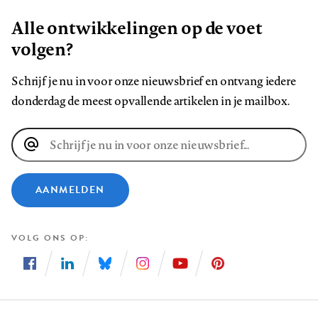
Alle ontwikkelingen op de voet
volgen?
Schrijf je nu in voor onze nieuwsbrief en ontvang iedere
donderdag de meest opvallende artikelen in je mailbox.
E-
mailadres
AANMELDEN
VOLG ONS OP
Volg
Volg
Volg
Volg
Volg
Volg
ons
ons
ons
ons
ons
ons