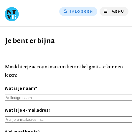
INLOGGEN
MENU
Top
navigation
Je bent er bijna
Kruimelpad
Maak hier je account aan om het artikel gratis te kunnen
lezen:
Wat is je naam?
Wat is je e-mailadres?