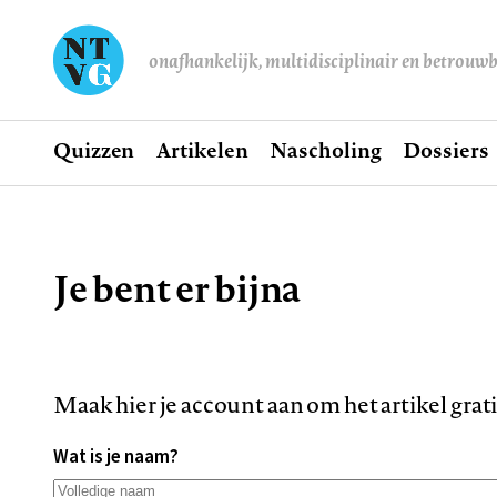
onafhankelijk, multidisciplinair en betrouw
Home
Quizzen
Artikelen
Nascholing
Dossiers
Hoofdnavigatie
Je bent er bijna
Kruimelpad
Maak hier je account aan om het artikel grat
Wat is je naam?