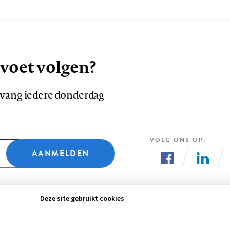
 voet volgen?
ntvang iedere donderdag
VOLG ONS OP
AANMELDEN
Volg
Volg
ons
ons
Deze site gebruikt cookies
op
op
Facebook
LinkedI