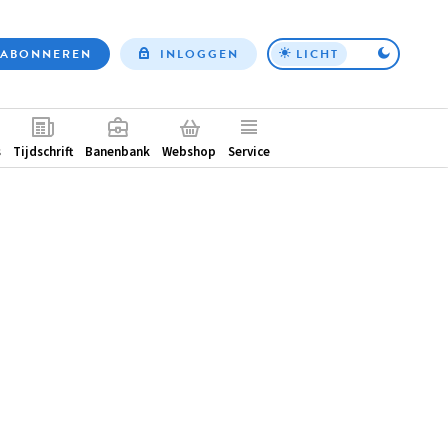
ABONNEREN
INLOGGEN
LICHT
Top
nav
ntair
s
Tijdschrift
Banenbank
Webshop
Service