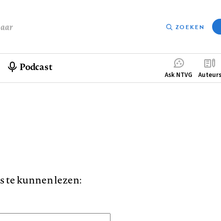
baar
ZOEKEN
Podcast
Compleme
Ask NTVG
Auteur
menu
is te kunnen lezen: