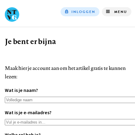
INLOGGEN
MENU
Top
navigation
Je bent er bijna
Kruimelpad
Maak hier je account aan om het artikel gratis te kunnen
lezen:
Wat is je naam?
Wat is je e-mailadres?