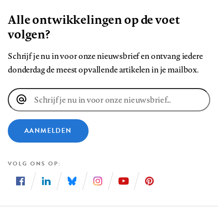
Alle ontwikkelingen op de voet
volgen?
Schrijf je nu in voor onze nieuwsbrief en ontvang iedere
donderdag de meest opvallende artikelen in je mailbox.
E-
mailadres
AANMELDEN
VOLG ONS OP
Volg
Volg
Volg
Volg
Volg
Volg
ons
ons
ons
ons
ons
ons