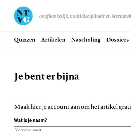
onafhankelijk, multidisciplinair en betrouw
Home
Quizzen
Artikelen
Nascholing
Dossiers
Hoofdnavigatie
Je bent er bijna
Kruimelpad
Maak hier je account aan om het artikel grat
Wat is je naam?