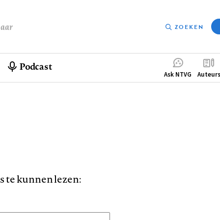
baar
ZOEKEN
Podcast
Compleme
Ask NTVG
Auteur
menu
is te kunnen lezen: