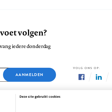
 voet volgen?
ntvang iedere donderdag
VOLG ONS OP
AANMELDEN
Volg
Volg
ons
ons
Deze site gebruikt cookies
op
op
Facebook
LinkedI