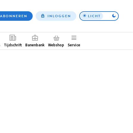
ABONNEREN
INLOGGEN
LICHT
Top
nav
ntair
s
Tijdschrift
Banenbank
Webshop
Service