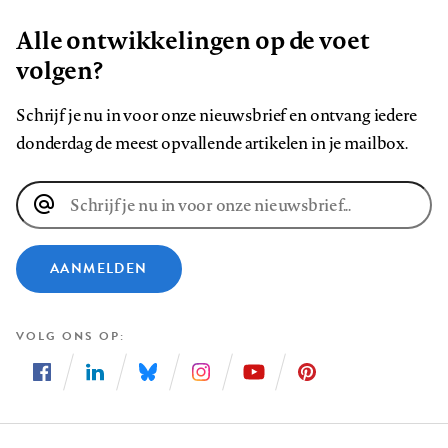
Alle ontwikkelingen op de voet
volgen?
Schrijf je nu in voor onze nieuwsbrief en ontvang iedere
donderdag de meest opvallende artikelen in je mailbox.
E-
mailadres
AANMELDEN
VOLG ONS OP
Volg
Volg
Volg
Volg
Volg
Volg
ons
ons
ons
ons
ons
ons