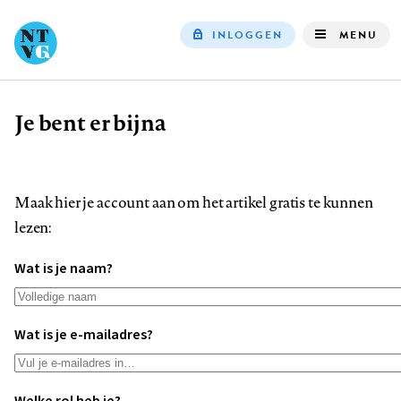
INLOGGEN
MENU
Top
navigation
Je bent er bijna
Kruimelpad
Maak hier je account aan om het artikel gratis te kunnen
lezen:
Wat is je naam?
Wat is je e-mailadres?