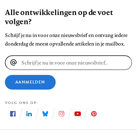
Alle ontwikkelingen op de voet
volgen?
Schrijf je nu in voor onze nieuwsbrief en ontvang iedere
donderdag de meest opvallende artikelen in je mailbox.
E-
mailadres
AANMELDEN
VOLG ONS OP
Volg
Volg
Volg
Volg
Volg
Volg
ons
ons
ons
ons
ons
ons