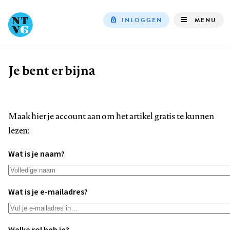
INLOGGEN
MENU
Top
navigation
Je bent er bijna
Kruimelpad
Maak hier je account aan om het artikel gratis te kunnen
lezen:
Wat is je naam?
Wat is je e-mailadres?