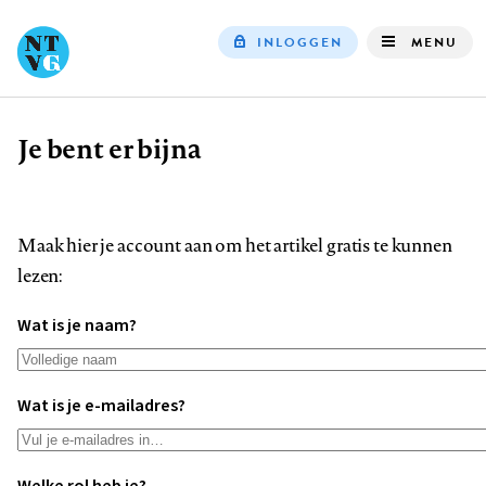
INLOGGEN
MENU
Top
navigation
Je bent er bijna
Kruimelpad
Maak hier je account aan om het artikel gratis te kunnen
lezen:
Wat is je naam?
Wat is je e-mailadres?