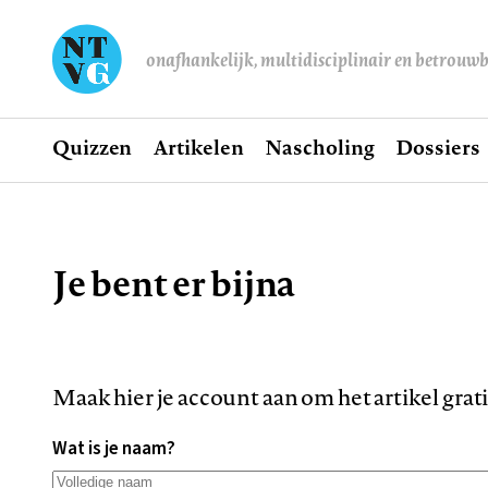
onafhankelijk, multidisciplinair en betrouw
Home
Quizzen
Artikelen
Nascholing
Dossiers
Hoofdnavigatie
Je bent er bijna
Kruimelpad
Maak hier je account aan om het artikel grat
Wat is je naam?