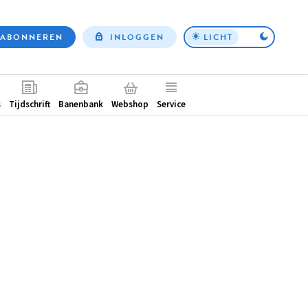
ABONNEREN
INLOGGEN
LICHT
Top
nav
ntair
s
Tijdschrift
Banenbank
Webshop
Service