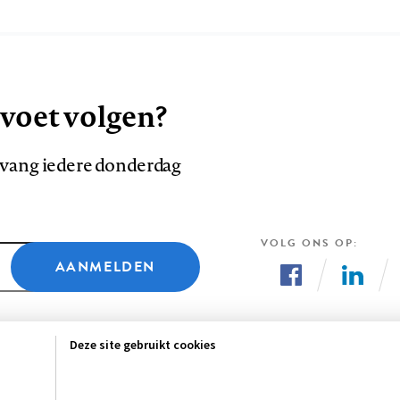
 voet volgen?
ntvang iedere donderdag
VOLG ONS OP
AANMELDEN
Volg
Volg
ons
ons
Deze site gebruikt cookies
op
op
Facebook
LinkedI