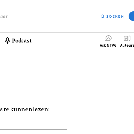
baar
ZOEKEN
Podcast
Compleme
Ask NTVG
Auteur
menu
is te kunnen lezen: