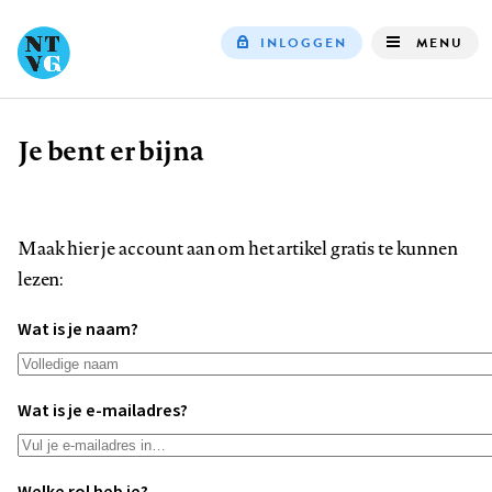
INLOGGEN
MENU
Top
navigation
Je bent er bijna
Kruimelpad
Maak hier je account aan om het artikel gratis te kunnen
lezen:
Wat is je naam?
Wat is je e-mailadres?