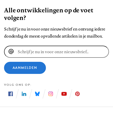
Alle ontwikkelingen op de voet
volgen?
Schrijf je nu in voor onze nieuwsbrief en ontvang iedere
donderdag de meest opvallende artikelen in je mailbox.
E-
mailadres
AANMELDEN
VOLG ONS OP
Volg
Volg
Volg
Volg
Volg
Volg
ons
ons
ons
ons
ons
ons