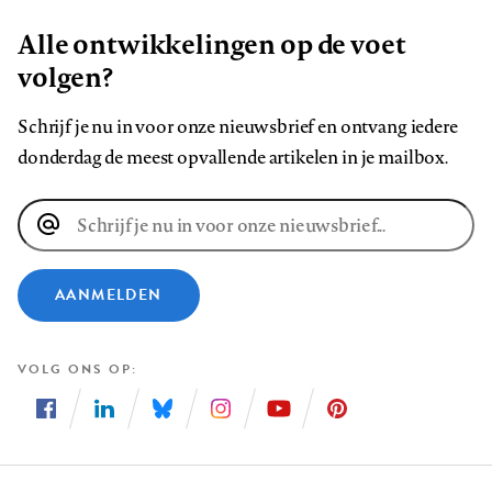
Alle ontwikkelingen op de voet
volgen?
Schrijf je nu in voor onze nieuwsbrief en ontvang iedere
donderdag de meest opvallende artikelen in je mailbox.
E-
mailadres
AANMELDEN
VOLG ONS OP
Volg
Volg
Volg
Volg
Volg
Volg
ons
ons
ons
ons
ons
ons