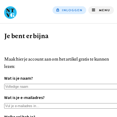
INLOGGEN
MENU
Top
navigation
Je bent er bijna
Kruimelpad
Maak hier je account aan om het artikel gratis te kunnen
lezen:
Wat is je naam?
Wat is je e-mailadres?