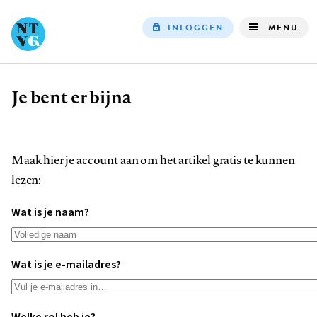
INLOGGEN
MENU
Top
navigation
Je bent er bijna
Kruimelpad
Maak hier je account aan om het artikel gratis te kunnen
lezen:
Wat is je naam?
Wat is je e-mailadres?