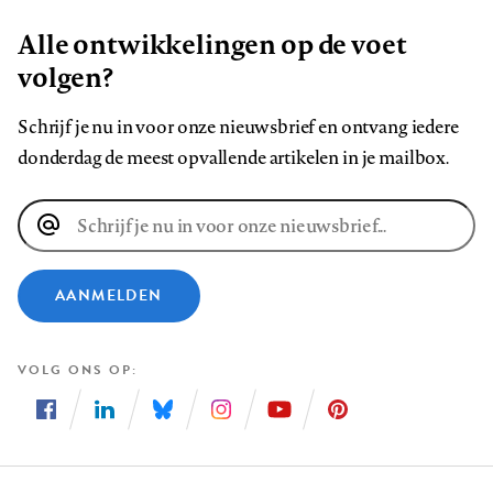
Alle ontwikkelingen op de voet
volgen?
Schrijf je nu in voor onze nieuwsbrief en ontvang iedere
donderdag de meest opvallende artikelen in je mailbox.
E-
mailadres
AANMELDEN
VOLG ONS OP
Volg
Volg
Volg
Volg
Volg
Volg
ons
ons
ons
ons
ons
ons