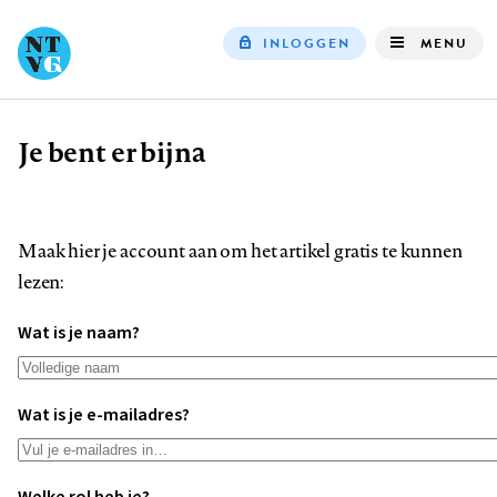
INLOGGEN
MENU
Top
navigation
Je bent er bijna
Kruimelpad
Maak hier je account aan om het artikel gratis te kunnen
lezen:
Wat is je naam?
Wat is je e-mailadres?