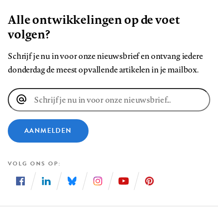
Alle ontwikkelingen op de voet
volgen?
Schrijf je nu in voor onze nieuwsbrief en ontvang iedere
donderdag de meest opvallende artikelen in je mailbox.
E-
mailadres
AANMELDEN
VOLG ONS OP
Volg
Volg
Volg
Volg
Volg
Volg
ons
ons
ons
ons
ons
ons