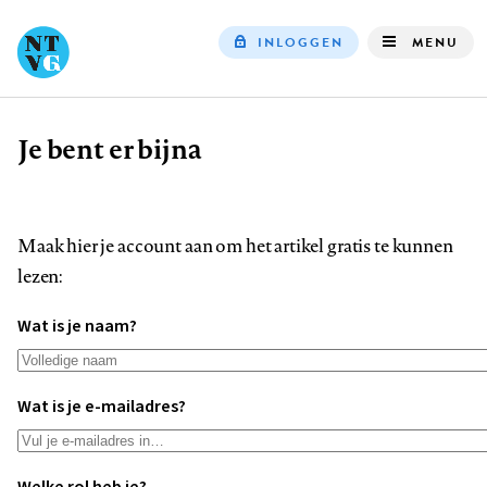
INLOGGEN
MENU
Top
navigation
Je bent er bijna
Kruimelpad
Maak hier je account aan om het artikel gratis te kunnen
lezen:
Wat is je naam?
Wat is je e-mailadres?