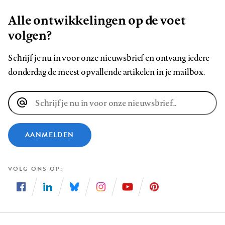
Alle ontwikkelingen op de voet
volgen?
Schrijf je nu in voor onze nieuwsbrief en ontvang iedere
donderdag de meest opvallende artikelen in je mailbox.
E-
mailadres
AANMELDEN
VOLG ONS OP
Volg
Volg
Volg
Volg
Volg
Volg
ons
ons
ons
ons
ons
ons