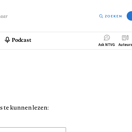
baar
ZOEKEN
Podcast
Compleme
Ask NTVG
Auteur
menu
is te kunnen lezen: