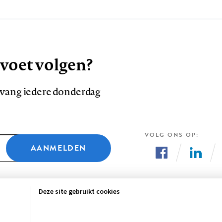
 voet volgen?
ntvang iedere donderdag
VOLG ONS OP
AANMELDEN
Volg
Volg
ons
ons
Deze site gebruikt cookies
op
op
Facebook
LinkedI