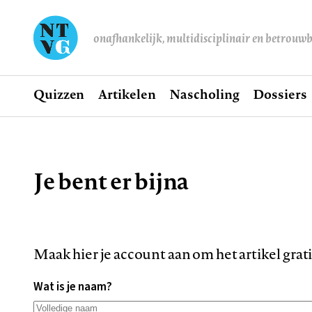
onafhankelijk, multidisciplinair en betrouw
Home
Quizzen
Artikelen
Nascholing
Dossiers
Hoofdnavigatie
Je bent er bijna
Kruimelpad
Maak hier je account aan om het artikel grat
Wat is je naam?