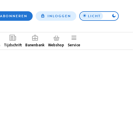
ABONNEREN
INLOGGEN
LICHT
Top
nav
ntair
s
Tijdschrift
Banenbank
Webshop
Service