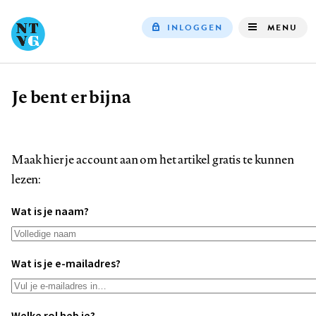
INLOGGEN
MENU
Top
navigation
Je bent er bijna
Kruimelpad
Maak hier je account aan om het artikel gratis te kunnen
lezen:
Wat is je naam?
Wat is je e-mailadres?