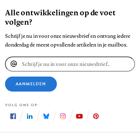
Alle ontwikkelingen op de voet
volgen?
Schrijf je nu in voor onze nieuwsbrief en ontvang iedere
donderdag de meest opvallende artikelen in je mailbox.
E-
mailadres
AANMELDEN
VOLG ONS OP
Volg
Volg
Volg
Volg
Volg
Volg
ons
ons
ons
ons
ons
ons