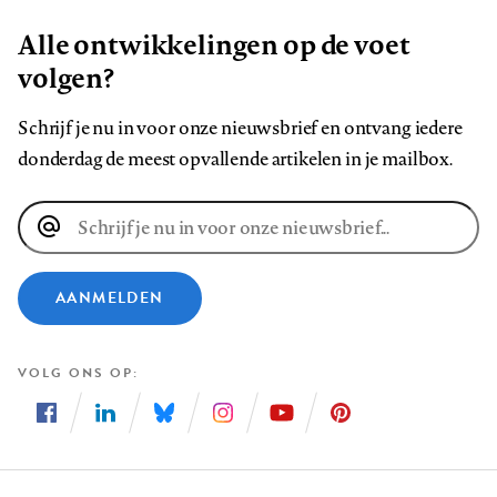
Alle ontwikkelingen op de voet
volgen?
Schrijf je nu in voor onze nieuwsbrief en ontvang iedere
donderdag de meest opvallende artikelen in je mailbox.
E-
mailadres
AANMELDEN
VOLG ONS OP
Volg
Volg
Volg
Volg
Volg
Volg
ons
ons
ons
ons
ons
ons