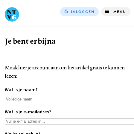
INLOGGEN
MENU
Top
navigation
Je bent er bijna
Kruimelpad
Maak hier je account aan om het artikel gratis te kunnen
lezen:
Wat is je naam?
Wat is je e-mailadres?