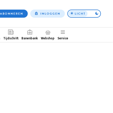
ABONNEREN
INLOGGEN
LICHT
Top
nav
ntair
s
Tijdschrift
Banenbank
Webshop
Service