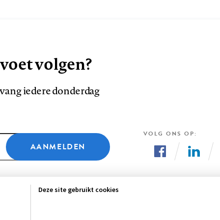
 voet volgen?
ntvang iedere donderdag
VOLG ONS OP
AANMELDEN
Volg
Volg
ons
ons
Deze site gebruikt cookies
op
op
Facebook
LinkedI