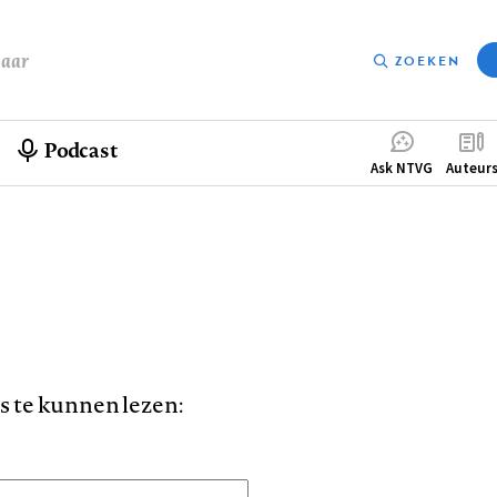
baar
ZOEKEN
Podcast
Compleme
Ask NTVG
Auteur
menu
is te kunnen lezen: