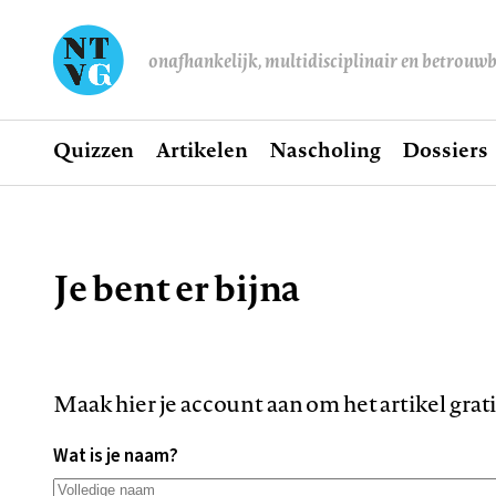
onafhankelijk, multidisciplinair en betrouw
Home
Quizzen
Artikelen
Nascholing
Dossiers
Hoofdnavigatie
Je bent er bijna
Kruimelpad
Maak hier je account aan om het artikel grat
Wat is je naam?