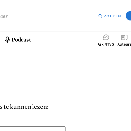
baar
ZOEKEN
Podcast
Compleme
Ask NTVG
Auteur
menu
is te kunnen lezen: