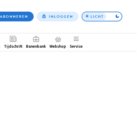
ABONNEREN
INLOGGEN
LICHT
Top
nav
ntair
s
Tijdschrift
Banenbank
Webshop
Service