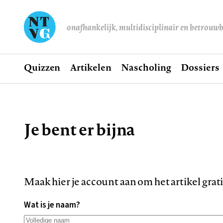
onafhankelijk, multidisciplinair en betrouw
Home
Quizzen
Artikelen
Nascholing
Dossiers
Hoofdnavigatie
Je bent er bijna
Kruimelpad
Maak hier je account aan om het artikel grat
Wat is je naam?