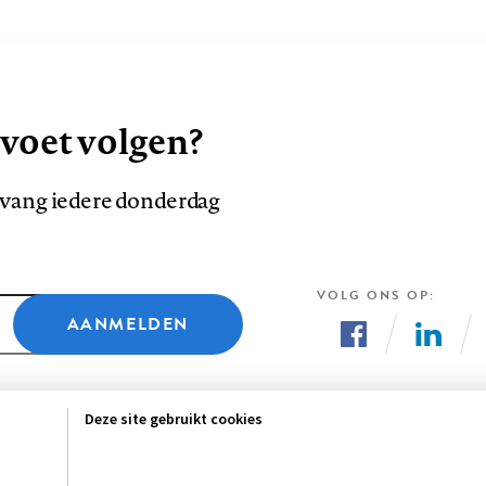
 voet volgen?
ntvang iedere donderdag
VOLG ONS OP
AANMELDEN
Volg
Volg
ons
ons
Deze site gebruikt cookies
op
op
Facebook
LinkedI