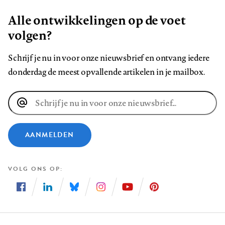
Alle ontwikkelingen op de voet
volgen?
Schrijf je nu in voor onze nieuwsbrief en ontvang iedere
donderdag de meest opvallende artikelen in je mailbox.
E-
mailadres
AANMELDEN
VOLG ONS OP
Volg
Volg
Volg
Volg
Volg
Volg
ons
ons
ons
ons
ons
ons