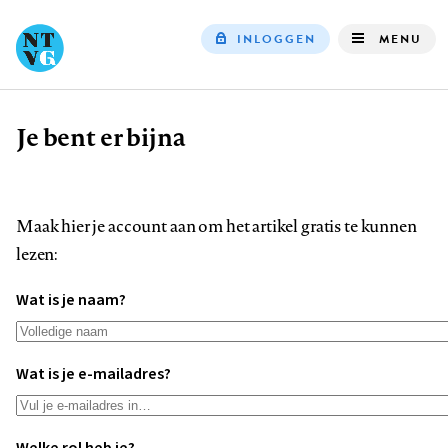
INLOGGEN
MENU
Top
navigation
Je bent er bijna
Kruimelpad
Maak hier je account aan om het artikel gratis te kunnen
lezen:
Wat is je naam?
Wat is je e-mailadres?