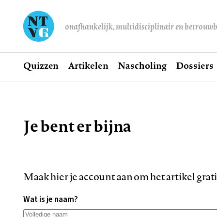
onafhankelijk, multidisciplinair en betrouw
Home
Quizzen
Artikelen
Nascholing
Dossiers
Hoofdnavigatie
Je bent er bijna
Kruimelpad
Maak hier je account aan om het artikel grat
Wat is je naam?