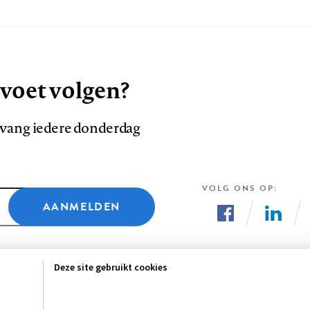
 voet volgen?
ntvang iedere donderdag
VOLG ONS OP
AANMELDEN
Volg
Volg
ons
ons
Deze site gebruikt cookies
op
op
Facebook
LinkedI