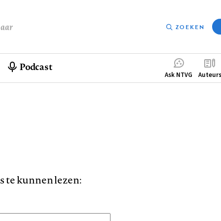
baar
ZOEKEN
Podcast
Compleme
Ask NTVG
Auteur
menu
is te kunnen lezen: