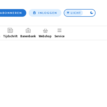
ABONNEREN
INLOGGEN
LICHT
Top
nav
ntair
s
Tijdschrift
Banenbank
Webshop
Service