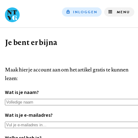
INLOGGEN
MENU
Top
navigation
Je bent er bijna
Kruimelpad
Maak hier je account aan om het artikel gratis te kunnen
lezen:
Wat is je naam?
Wat is je e-mailadres?