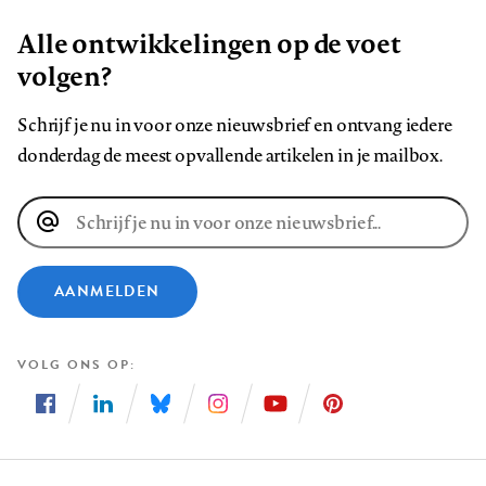
Alle ontwikkelingen op de voet
volgen?
Schrijf je nu in voor onze nieuwsbrief en ontvang iedere
donderdag de meest opvallende artikelen in je mailbox.
E-
mailadres
AANMELDEN
VOLG ONS OP
Volg
Volg
Volg
Volg
Volg
Volg
ons
ons
ons
ons
ons
ons