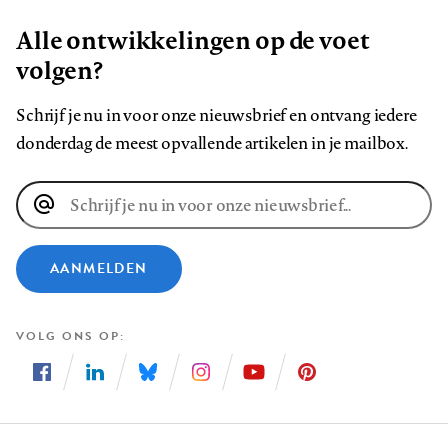
Alle ontwikkelingen op de voet
volgen?
Schrijf je nu in voor onze nieuwsbrief en ontvang iedere
donderdag de meest opvallende artikelen in je mailbox.
E-
mailadres
AANMELDEN
VOLG ONS OP
Volg
Volg
Volg
Volg
Volg
Volg
ons
ons
ons
ons
ons
ons