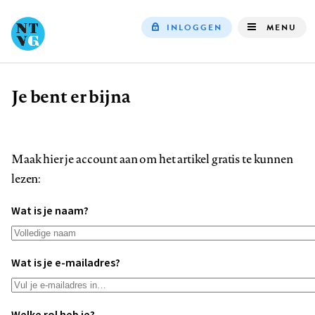
INLOGGEN
MENU
Top
navigation
Je bent er bijna
Kruimelpad
Maak hier je account aan om het artikel gratis te kunnen
lezen:
Wat is je naam?
Wat is je e-mailadres?