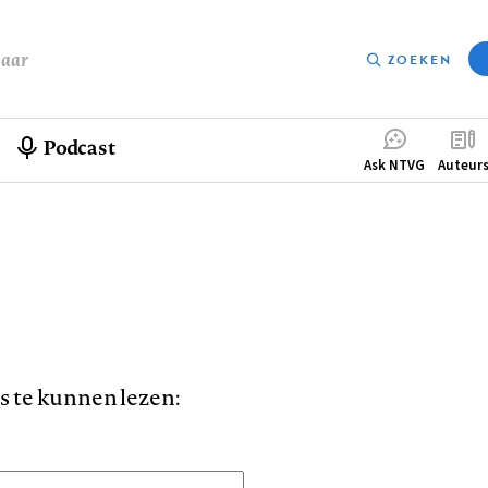
baar
ZOEKEN
Podcast
Compleme
Ask NTVG
Auteur
menu
is te kunnen lezen: