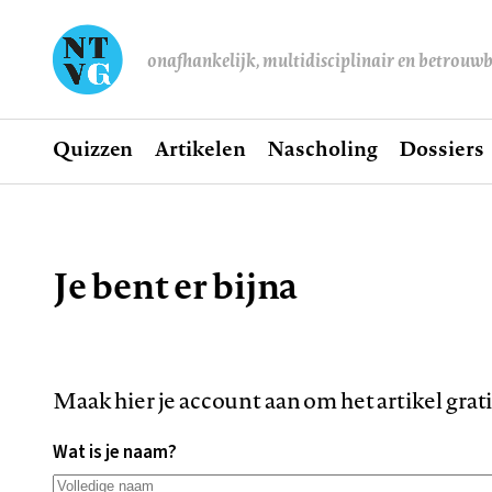
onafhankelijk, multidisciplinair en betrouw
Home
Quizzen
Artikelen
Nascholing
Dossiers
Hoofdnavigatie
Je bent er bijna
Kruimelpad
Maak hier je account aan om het artikel grat
Wat is je naam?