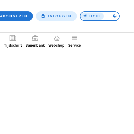
ABONNEREN
INLOGGEN
LICHT
Top
nav
ntair
s
Tijdschrift
Banenbank
Webshop
Service