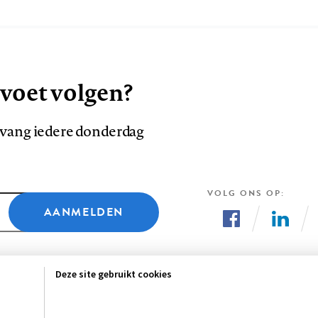
 voet volgen?
ntvang iedere donderdag
VOLG ONS OP
AANMELDEN
Volg
Volg
ons
ons
Deze site gebruikt cookies
op
op
Facebook
LinkedI