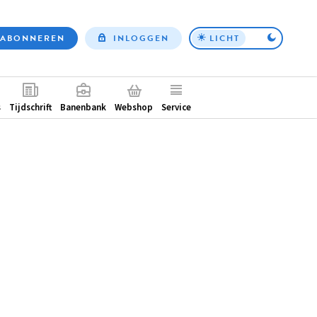
ABONNEREN
INLOGGEN
LICHT
Top
nav
ntair
s
Tijdschrift
Banenbank
Webshop
Service