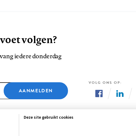
 voet volgen?
ntvang iedere donderdag
VOLG ONS OP
AANMELDEN
Volg
Volg
ons
ons
Deze site gebruikt cookies
op
op
Facebook
LinkedI