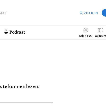
baar
ZOEKEN
Podcast
Compleme
Ask NTVG
Auteur
menu
is te kunnen lezen: