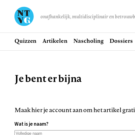
onafhankelijk, multidisciplinair en betrouw
Home
Quizzen
Artikelen
Nascholing
Dossiers
Hoofdnavigatie
Je bent er bijna
Kruimelpad
Maak hier je account aan om het artikel grat
Wat is je naam?