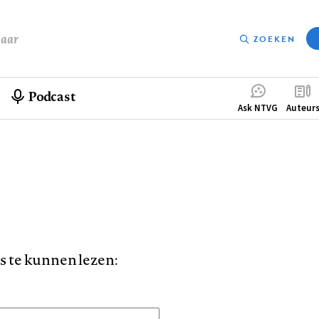
baar
ZOEKEN
Podcast
Compleme
Ask NTVG
Auteur
menu
is te kunnen lezen: