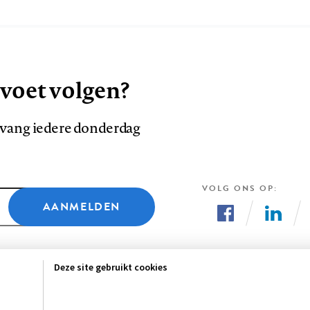
 voet volgen?
ntvang iedere donderdag
VOLG ONS OP
AANMELDEN
Volg
Volg
ons
ons
Deze site gebruikt cookies
op
op
Facebook
LinkedI