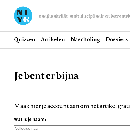
onafhankelijk, multidisciplinair en betrouw
Home
Quizzen
Artikelen
Nascholing
Dossiers
Hoofdnavigatie
Je bent er bijna
Kruimelpad
Maak hier je account aan om het artikel grat
Wat is je naam?