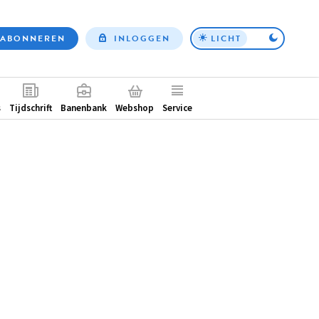
ABONNEREN
INLOGGEN
LICHT
Top
nav
ntair
s
Tijdschrift
Banenbank
Webshop
Service