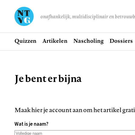
onafhankelijk, multidisciplinair en betrouw
Home
Quizzen
Artikelen
Nascholing
Dossiers
Hoofdnavigatie
Je bent er bijna
Kruimelpad
Maak hier je account aan om het artikel grat
Wat is je naam?