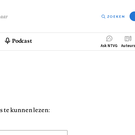
baar
ZOEKEN
Podcast
Compleme
Ask NTVG
Auteur
menu
is te kunnen lezen: