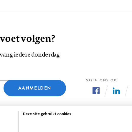
 voet volgen?
ntvang iedere donderdag
VOLG ONS OP
AANMELDEN
Volg
Volg
ons
ons
Deze site gebruikt cookies
op
op
Facebook
LinkedI