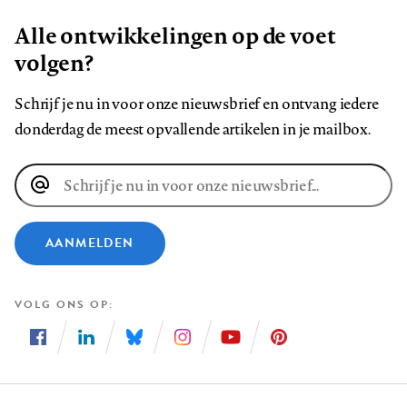
Alle ontwikkelingen op de voet
volgen?
Schrijf je nu in voor onze nieuwsbrief en ontvang iedere
donderdag de meest opvallende artikelen in je mailbox.
E-
mailadres
AANMELDEN
VOLG ONS OP
Volg
Volg
Volg
Volg
Volg
Volg
ons
ons
ons
ons
ons
ons