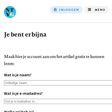
INLOGGEN
MENU
Top
navigation
Je bent er bijna
Kruimelpad
Maak hier je account aan om het artikel gratis te kunnen
lezen:
Wat is je naam?
Wat is je e-mailadres?