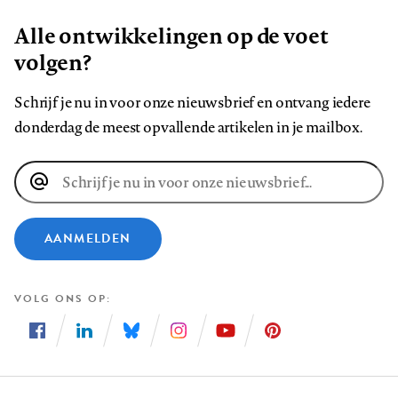
Alle ontwikkelingen op de voet
volgen?
Schrijf je nu in voor onze nieuwsbrief en ontvang iedere
donderdag de meest opvallende artikelen in je mailbox.
E-
mailadres
AANMELDEN
VOLG ONS OP
Volg
Volg
Volg
Volg
Volg
Volg
ons
ons
ons
ons
ons
ons