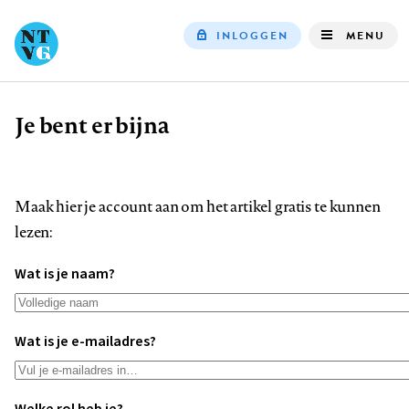
INLOGGEN
MENU
Top
navigation
Je bent er bijna
Kruimelpad
Maak hier je account aan om het artikel gratis te kunnen
lezen:
Wat is je naam?
Wat is je e-mailadres?