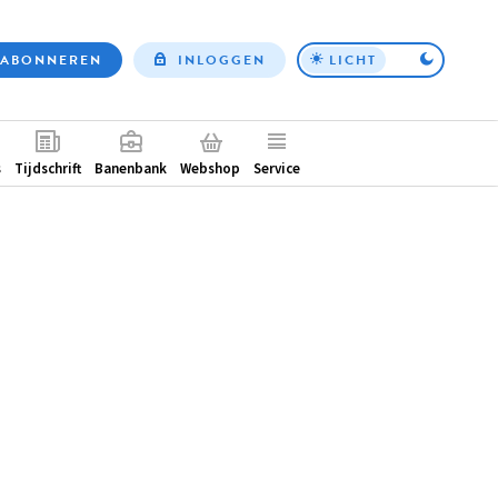
ABONNEREN
INLOGGEN
LICHT
Top
nav
ntair
s
Tijdschrift
Banenbank
Webshop
Service