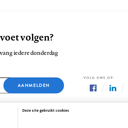
 voet volgen?
ntvang iedere donderdag
VOLG ONS OP
AANMELDEN
Volg
Volg
ons
ons
Deze site gebruikt cookies
op
op
Facebook
LinkedI