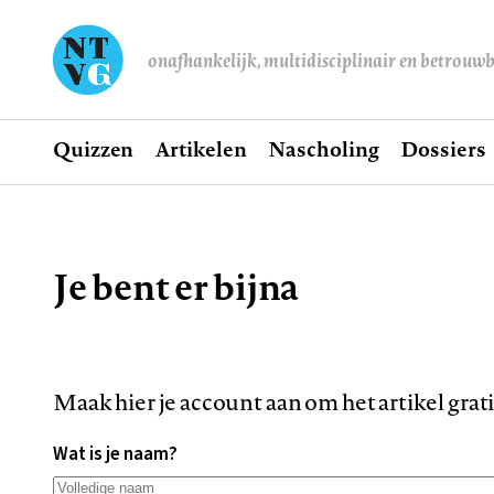
onafhankelijk, multidisciplinair en betrouw
Home
Quizzen
Artikelen
Nascholing
Dossiers
Hoofdnavigatie
Je bent er bijna
Kruimelpad
Maak hier je account aan om het artikel grat
Wat is je naam?