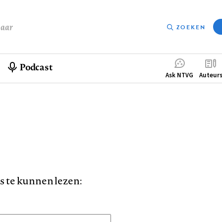
baar
ZOEKEN
Podcast
Compleme
Ask NTVG
Auteur
menu
is te kunnen lezen: