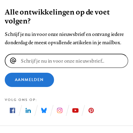
Alle ontwikkelingen op de voet
volgen?
Schrijf je nu in voor onze nieuwsbrief en ontvang iedere
donderdag de meest opvallende artikelen in je mailbox.
E-
mailadres
AANMELDEN
VOLG ONS OP
Volg
Volg
Volg
Volg
Volg
Volg
ons
ons
ons
ons
ons
ons