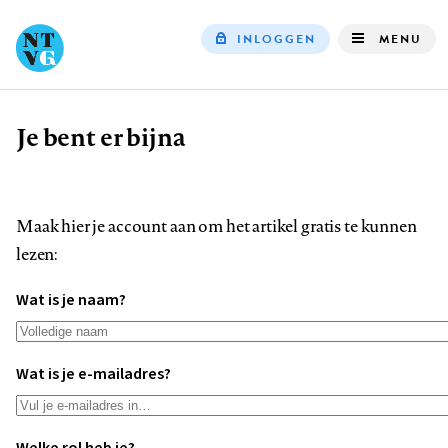
INLOGGEN
MENU
Top
navigation
Je bent er bijna
Kruimelpad
Maak hier je account aan om het artikel gratis te kunnen
lezen:
Wat is je naam?
Wat is je e-mailadres?