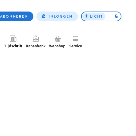
ABONNEREN
INLOGGEN
LICHT
Top
nav
ntair
s
Tijdschrift
Banenbank
Webshop
Service