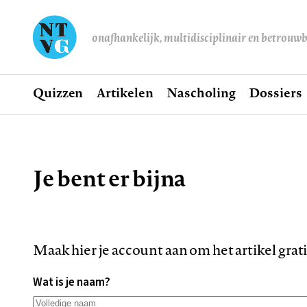
onafhankelijk, multidisciplinair en betrouw
Home
Quizzen
Artikelen
Nascholing
Dossiers
Hoofdnavigatie
Je bent er bijna
Kruimelpad
Maak hier je account aan om het artikel grat
Wat is je naam?