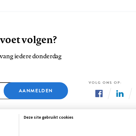
 voet volgen?
ntvang iedere donderdag
VOLG ONS OP
AANMELDEN
Volg
Volg
ons
ons
Deze site gebruikt cookies
op
op
Facebook
LinkedI