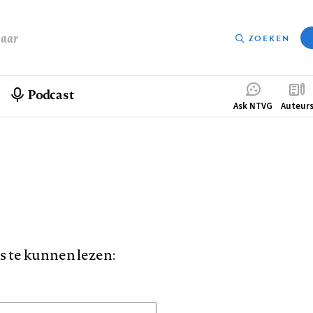
baar
ZOEKEN
Podcast
Compleme
Ask NTVG
Auteur
menu
is te kunnen lezen: