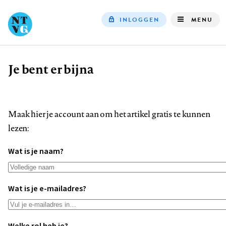
INLOGGEN
MENU
Top
navigation
Je bent er bijna
Kruimelpad
Maak hier je account aan om het artikel gratis te kunnen
lezen:
Wat is je naam?
Wat is je e-mailadres?