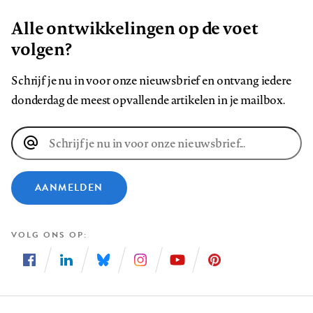
Alle ontwikkelingen op de voet
volgen?
Schrijf je nu in voor onze nieuwsbrief en ontvang iedere
donderdag de meest opvallende artikelen in je mailbox.
E-
mailadres
AANMELDEN
VOLG ONS OP
Volg
Volg
Volg
Volg
Volg
Volg
ons
ons
ons
ons
ons
ons