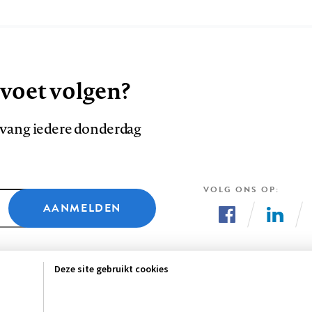
 voet volgen?
ntvang iedere donderdag
VOLG ONS OP
AANMELDEN
Volg
Volg
ons
ons
Deze site gebruikt cookies
op
op
Facebook
LinkedI