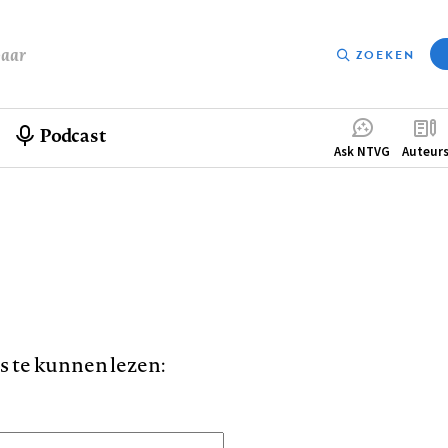
baar
ZOEKEN
Podcast
Compleme
Ask NTVG
Auteur
menu
is te kunnen lezen: