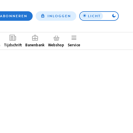
ABONNEREN
INLOGGEN
LICHT
Top
nav
ntair
s
Tijdschrift
Banenbank
Webshop
Service