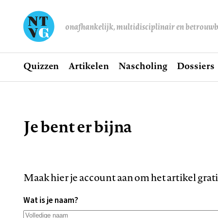
onafhankelijk, multidisciplinair en betrouw
Home
Quizzen
Artikelen
Nascholing
Dossiers
Hoofdnavigatie
Je bent er bijna
Kruimelpad
Maak hier je account aan om het artikel grat
Wat is je naam?