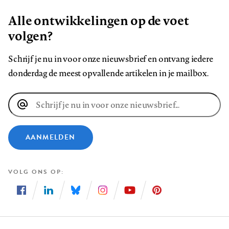
Alle ontwikkelingen op de voet
volgen?
Schrijf je nu in voor onze nieuwsbrief en ontvang iedere
donderdag de meest opvallende artikelen in je mailbox.
E-
mailadres
AANMELDEN
VOLG ONS OP
Volg
Volg
Volg
Volg
Volg
Volg
ons
ons
ons
ons
ons
ons