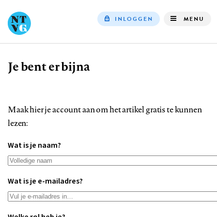
INLOGGEN
MENU
Top
navigation
Je bent er bijna
Kruimelpad
Maak hier je account aan om het artikel gratis te kunnen
lezen:
Wat is je naam?
Wat is je e-mailadres?