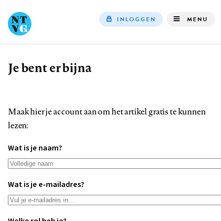
INLOGGEN
MENU
Top
navigation
Je bent er bijna
Kruimelpad
Maak hier je account aan om het artikel gratis te kunnen
lezen:
Wat is je naam?
Wat is je e-mailadres?