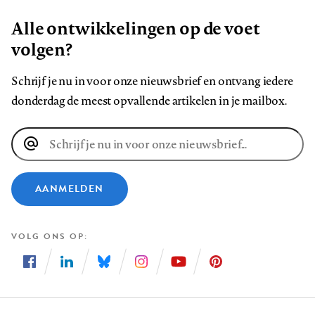
Alle ontwikkelingen op de voet
volgen?
Schrijf je nu in voor onze nieuwsbrief en ontvang iedere
donderdag de meest opvallende artikelen in je mailbox.
E-
mailadres
AANMELDEN
VOLG ONS OP
Volg
Volg
Volg
Volg
Volg
Volg
ons
ons
ons
ons
ons
ons