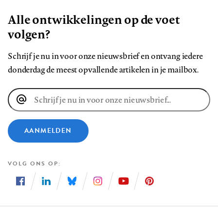
Alle ontwikkelingen op de voet
volgen?
Schrijf je nu in voor onze nieuwsbrief en ontvang iedere
donderdag de meest opvallende artikelen in je mailbox.
E-
mailadres
AANMELDEN
VOLG ONS OP
Volg
Volg
Volg
Volg
Volg
Volg
ons
ons
ons
ons
ons
ons