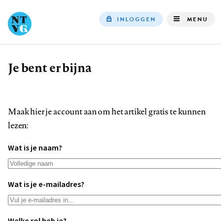
INLOGGEN
MENU
Top
navigation
Je bent er bijna
Kruimelpad
Maak hier je account aan om het artikel gratis te kunnen
lezen:
Wat is je naam?
Wat is je e-mailadres?