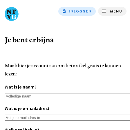
INLOGGEN
MENU
Top
navigation
Je bent er bijna
Kruimelpad
Maak hier je account aan om het artikel gratis te kunnen
lezen:
Wat is je naam?
Wat is je e-mailadres?