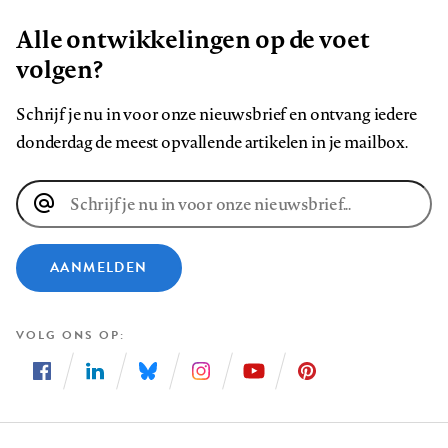
Alle ontwikkelingen op de voet
volgen?
Schrijf je nu in voor onze nieuwsbrief en ontvang iedere
donderdag de meest opvallende artikelen in je mailbox.
E-
mailadres
AANMELDEN
VOLG ONS OP
Volg
Volg
Volg
Volg
Volg
Volg
ons
ons
ons
ons
ons
ons