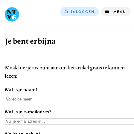
INLOGGEN
MENU
Top
navigation
Je bent er bijna
Kruimelpad
Maak hier je account aan om het artikel gratis te kunnen
lezen:
Wat is je naam?
Wat is je e-mailadres?