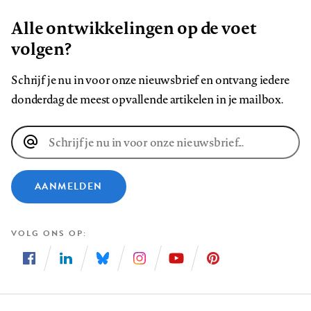
Alle ontwikkelingen op de voet
volgen?
Schrijf je nu in voor onze nieuwsbrief en ontvang iedere
donderdag de meest opvallende artikelen in je mailbox.
E-
mailadres
AANMELDEN
VOLG ONS OP
Volg
Volg
Volg
Volg
Volg
Volg
ons
ons
ons
ons
ons
ons