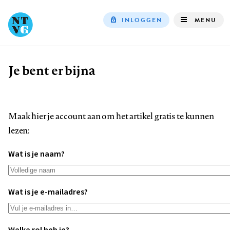
INLOGGEN
MENU
Top
navigation
Je bent er bijna
Kruimelpad
Maak hier je account aan om het artikel gratis te kunnen
lezen:
Wat is je naam?
Wat is je e-mailadres?