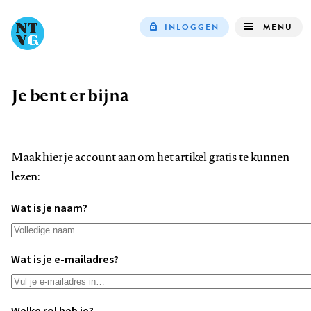
INLOGGEN
MENU
Top
navigation
Je bent er bijna
Kruimelpad
Maak hier je account aan om het artikel gratis te kunnen
lezen:
Wat is je naam?
Wat is je e-mailadres?