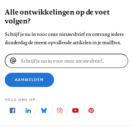
Alle ontwikkelingen op de voet
volgen?
Schrijf je nu in voor onze nieuwsbrief en ontvang iedere
donderdag de meest opvallende artikelen in je mailbox.
E-
mailadres
AANMELDEN
VOLG ONS OP
Volg
Volg
Volg
Volg
Volg
Volg
ons
ons
ons
ons
ons
ons