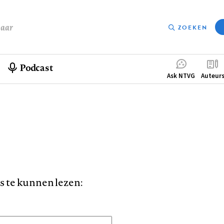
baar
ZOEKEN
Podcast
Compleme
Ask NTVG
Auteur
menu
is te kunnen lezen: