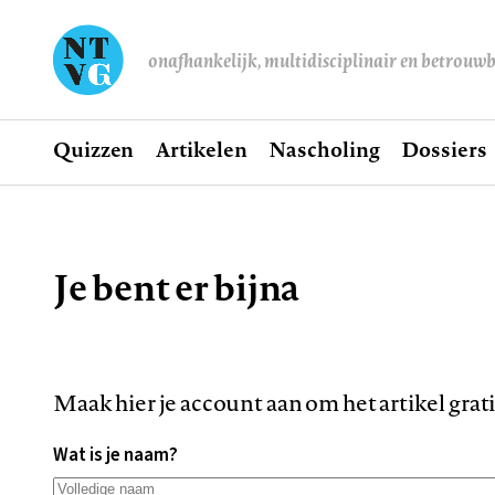
onafhankelijk, multidisciplinair en betrouw
Home
Quizzen
Artikelen
Nascholing
Dossiers
Hoofdnavigatie
Je bent er bijna
Kruimelpad
Maak hier je account aan om het artikel grat
Wat is je naam?