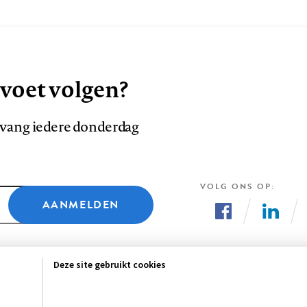
 voet volgen?
ntvang iedere donderdag
VOLG ONS OP
AANMELDEN
Volg
Volg
ons
ons
Deze site gebruikt cookies
op
op
Facebook
LinkedI