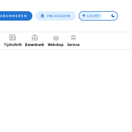
ABONNEREN
INLOGGEN
LICHT
Top
nav
ntair
s
Tijdschrift
Banenbank
Webshop
Service