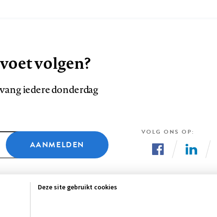
 voet volgen?
ntvang iedere donderdag
VOLG ONS OP
AANMELDEN
Volg
Volg
ons
ons
Deze site gebruikt cookies
op
op
Facebook
LinkedI