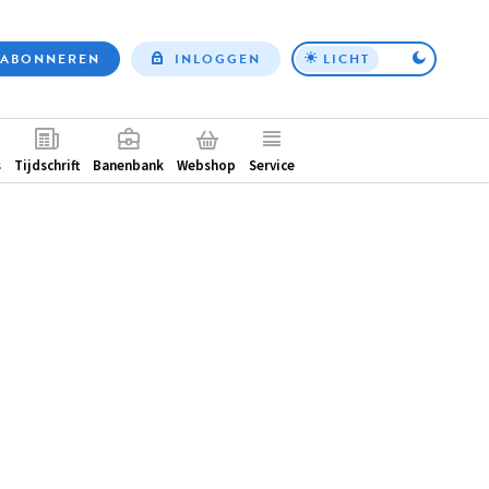
ABONNEREN
INLOGGEN
LICHT
Top
nav
ntair
s
Tijdschrift
Banenbank
Webshop
Service