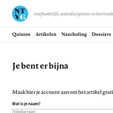
onafhankelijk, multidisciplinair en betrouw
Home
Quizzen
Artikelen
Nascholing
Dossiers
Hoofdnavigatie
Je bent er bijna
Kruimelpad
Maak hier je account aan om het artikel grat
Wat is je naam?