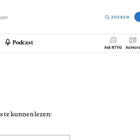
baar
ZOEKEN
Podcast
Compleme
Ask NTVG
Auteur
menu
is te kunnen lezen: