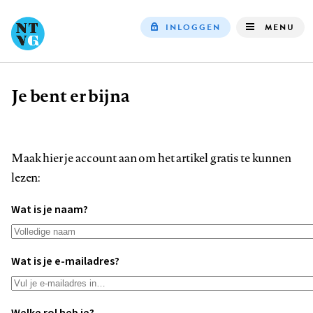
INLOGGEN
MENU
Top
navigation
Je bent er bijna
Kruimelpad
Maak hier je account aan om het artikel gratis te kunnen
lezen:
Wat is je naam?
Wat is je e-mailadres?