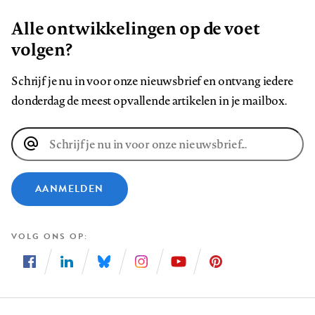
Alle ontwikkelingen op de voet
volgen?
Schrijf je nu in voor onze nieuwsbrief en ontvang iedere
donderdag de meest opvallende artikelen in je mailbox.
E-
mailadres
AANMELDEN
VOLG ONS OP
Volg
Volg
Volg
Volg
Volg
Volg
ons
ons
ons
ons
ons
ons