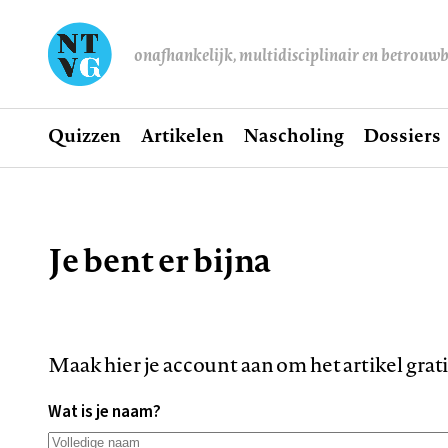
onafhankelijk, multidisciplinair en betrouw
Home
Quizzen
Artikelen
Nascholing
Dossiers
Hoofdnavigatie
Je bent er bijna
Kruimelpad
Maak hier je account aan om het artikel grat
Wat is je naam?