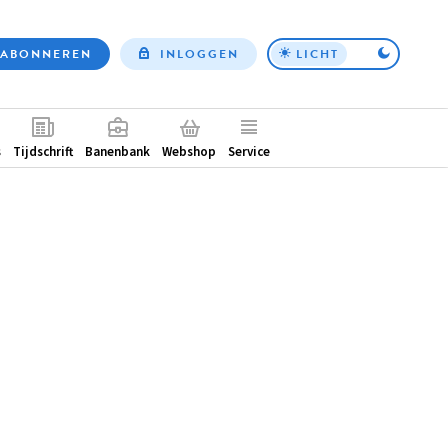
ABONNEREN
INLOGGEN
LICHT
Top
nav
ntair
s
Tijdschrift
Banenbank
Webshop
Service