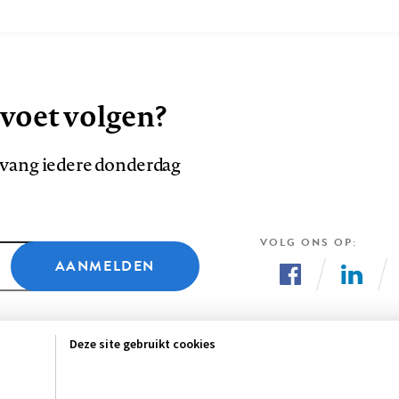
 voet volgen?
ntvang iedere donderdag
VOLG ONS OP
AANMELDEN
Volg
Volg
ons
ons
Deze site gebruikt cookies
op
op
Facebook
LinkedI