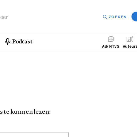
baar
ZOEKEN
Podcast
Compleme
Ask NTVG
Auteur
menu
is te kunnen lezen: