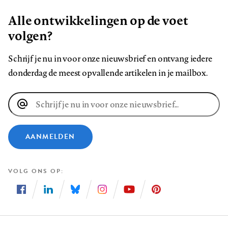
Alle ontwikkelingen op de voet
volgen?
Schrijf je nu in voor onze nieuwsbrief en ontvang iedere
donderdag de meest opvallende artikelen in je mailbox.
E-
mailadres
AANMELDEN
VOLG ONS OP
Volg
Volg
Volg
Volg
Volg
Volg
ons
ons
ons
ons
ons
ons