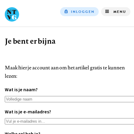
INLOGGEN
MENU
Top
navigation
Je bent er bijna
Kruimelpad
Maak hier je account aan om het artikel gratis te kunnen
lezen:
Wat is je naam?
Wat is je e-mailadres?