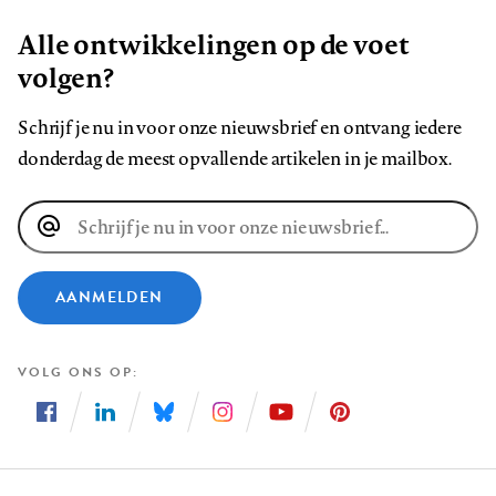
Alle ontwikkelingen op de voet
volgen?
Schrijf je nu in voor onze nieuwsbrief en ontvang iedere
donderdag de meest opvallende artikelen in je mailbox.
E-
mailadres
AANMELDEN
VOLG ONS OP
Volg
Volg
Volg
Volg
Volg
Volg
ons
ons
ons
ons
ons
ons