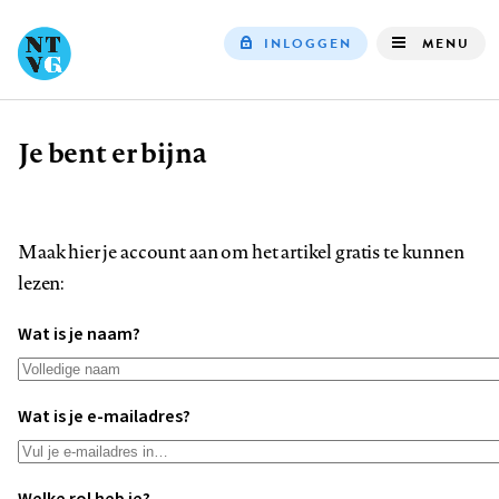
INLOGGEN
MENU
Top
navigation
Je bent er bijna
Kruimelpad
Maak hier je account aan om het artikel gratis te kunnen
lezen:
Wat is je naam?
Wat is je e-mailadres?