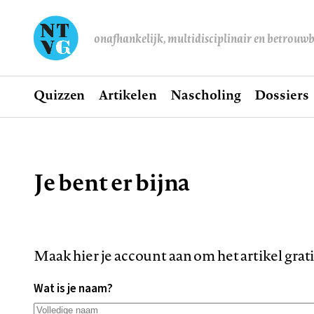
onafhankelijk, multidisciplinair en betrouw
Home
Quizzen
Artikelen
Nascholing
Dossiers
Hoofdnavigatie
Je bent er bijna
Kruimelpad
Maak hier je account aan om het artikel grat
Wat is je naam?