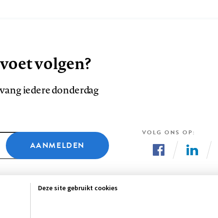
 voet volgen?
ntvang iedere donderdag
VOLG ONS OP
AANMELDEN
Volg
Volg
ons
ons
Deze site gebruikt cookies
op
op
Facebook
LinkedI