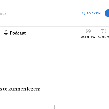
baar
ZOEKEN
Podcast
Compleme
Ask NTVG
Auteur
menu
is te kunnen lezen: