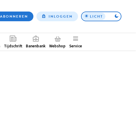
ABONNEREN
INLOGGEN
LICHT
Top
nav
ntair
s
Tijdschrift
Banenbank
Webshop
Service