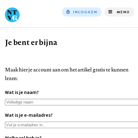
INLOGGEN
MENU
Top
navigation
Je bent er bijna
Kruimelpad
Maak hier je account aan om het artikel gratis te kunnen
lezen:
Wat is je naam?
Wat is je e-mailadres?