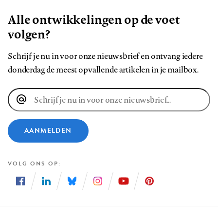
Alle ontwikkelingen op de voet
volgen?
Schrijf je nu in voor onze nieuwsbrief en ontvang iedere
donderdag de meest opvallende artikelen in je mailbox.
E-
mailadres
AANMELDEN
VOLG ONS OP
Volg
Volg
Volg
Volg
Volg
Volg
ons
ons
ons
ons
ons
ons