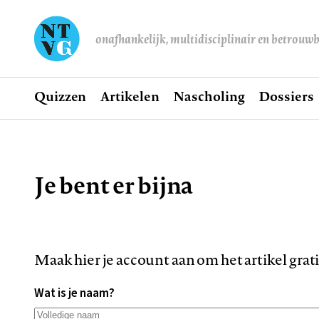
onafhankelijk, multidisciplinair en betrouw
Home
Quizzen
Artikelen
Nascholing
Dossiers
Hoofdnavigatie
Je bent er bijna
Kruimelpad
Maak hier je account aan om het artikel grat
Wat is je naam?