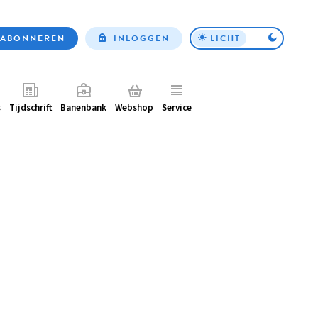
ABONNEREN
INLOGGEN
LICHT
Top
nav
ntair
s
Tijdschrift
Banenbank
Webshop
Service