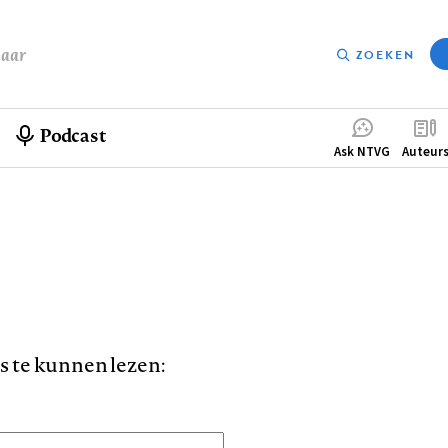
baar
ZOEKEN
Podcast
Compleme
Ask NTVG
Auteur
menu
is te kunnen lezen: