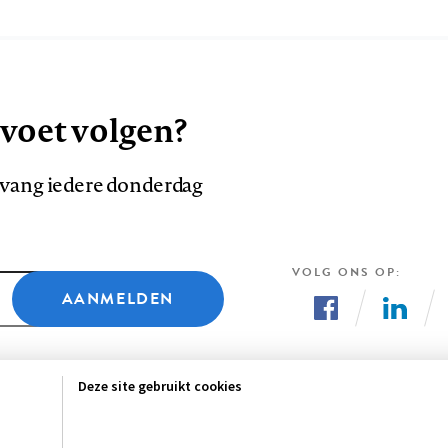
 voet volgen?
ntvang iedere donderdag
VOLG ONS OP
AANMELDEN
Volg
Volg
ons
ons
Deze site gebruikt cookies
op
op
Facebook
LinkedI